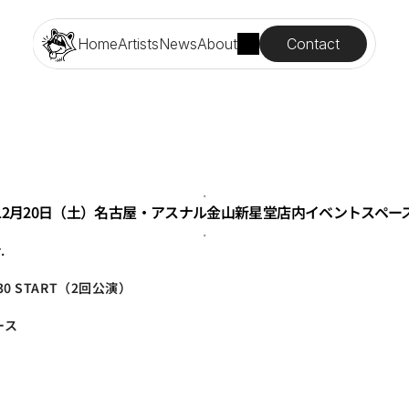
Contact
Home
Artists
News
About
.
12月20日（土）名古屋・アスナル金山新星堂店内イベントスペー
.
.
30 START（2回公演）
ース