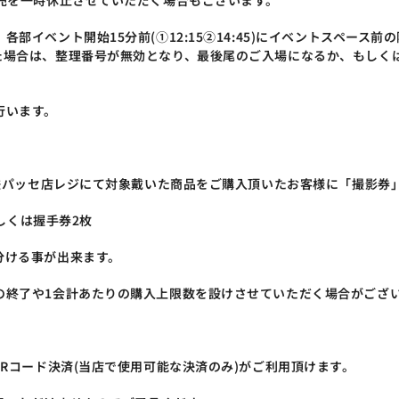
売を一時休止させていただく場合もございます。
部イベント開始15分前(①12:15②14:45)にイベントスペース
た場合は、整理番号が無効となり、最後尾のご入場になるか、もしく
行います。
近鉄パッセ店レジにて対象戴いた商品をご購入頂いたお客様に「撮影券
もしくは握手券2枚
分ける事が出来ます。
の終了や1会計あたりの購入上限数を設けさせていただく場合がござ
QRコード決済(当店で使用可能な決済のみ)がご利用頂けます。