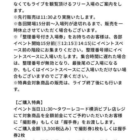
なくてもライブを観覧頂けるフリー入場のご案内をし
ます。 
※先行販売は11:30より実施いたします。
※各回開場15分前～入場列が途切れるまで、販売を一
時休止させていただく場合もございます。
※「整理番号付き入場券」をお持ちのお客様は、各部
イベント開始15分前(①12:15②14:15)にイベントスペ
ース前の階段にお集まりください。整理番号順にイベ
ントスペースに入場いたします。集合時間に遅れた場合
は、整理番号が無効となり、最後尾のご入場になる
か、もしくはイベントスペースにご入場いただけない場
合もございますのでご了承ください。
※特典会対象商品の販売は、ライブ終了後にも行いま
す。
【ご購入特典】
イベント当日11:30～タワーレコード横浜ビブレ店レジ
にて対象商品を全額前金にてご予約いただいたお客様
に「撮影券」もしくは「握手券」をお渡しします。
＜ご購入金額 \3,300税込み）で撮影券1枚もしくは握手
券2枚