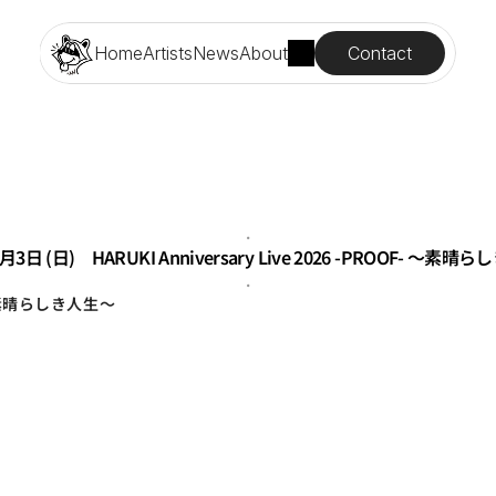
Contact
Home
Artists
News
About
.
月3日 (日)　HARUKI Anniversary Live 2026 -PROOF- ～素
.
F- ～素晴らしき人生～