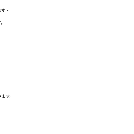
ます・
す。
います。