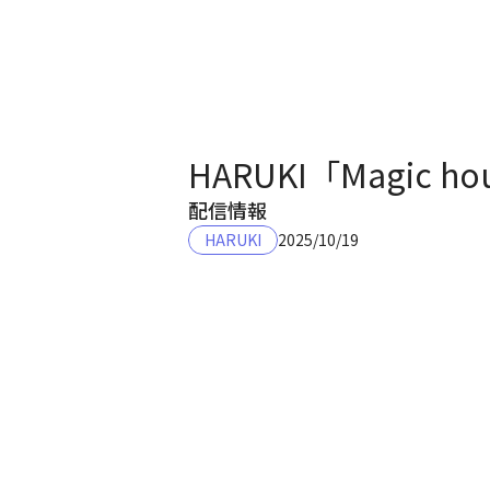
HARUKI「Magic
配信情報
HARUKI
2025/10/19